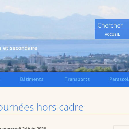
ACCUEIL
e et secondaire
e
Bâtiments
Transports
Parascol
Journées hors cadre
 mercredi 24 juin 2026