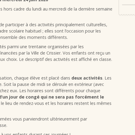
s hors cadre du lundi au mercredi de la dernière semaine
 participer à des activités principalement culturelles,
dre scolaire habituel ; elles sont l’occasion pour les
e ensemble des moments différents.
ités parmi une trentaine organisées par les
inancées par la Ville de Crissier. Vos enfants ont reçu un
x choix. Le descriptif des activités est affiché en classe.
sation, chaque élève est placé dans
deux activités
. Les
re. Soit la pause de midi se déroule en extérieur (avec
t chez eux. Les horaires sont différents pour chaque
d’un jour de congé qui ne sera pas forcément le
le lieu de rendez-vous et les horaires restent les mêmes
ournées vous parviendront ultérieurement par
sse.
à vos enfants durant ces journées !