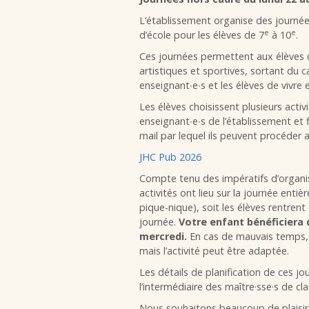
L’établissement organise des journée
e
e
d’école pour les élèves de 7
à 10
.
Ces journées permettent aux élèves de
artistiques et sportives, sortant du ca
enseignant∙e∙s et les élèves de vivr
Les élèves choisissent plusieurs activ
enseignant∙e∙s de l’établissement et f
mail par lequel ils peuvent procéder au
JHC Pub 2026
Compte tenu des impératifs d’organi
activités ont lieu sur la journée entiè
pique-nique), soit les élèves rentren
journée.
Votre enfant bénéficiera 
mercredi.
En cas de mauvais temps, 
mais l’activité peut être adaptée.
Les détails de planification de ces j
l’intermédiaire des maître·sse·s de cla
Nous souhaitons beaucoup de plaisir 