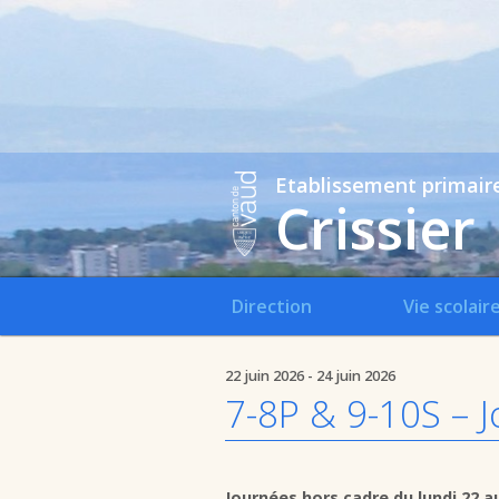
Etablissement primair
Crissier
Direction
Vie scolair
22 juin 2026 - 24 juin 2026
7-8P & 9-10S – 
Journées hors cadre du lundi 22 au