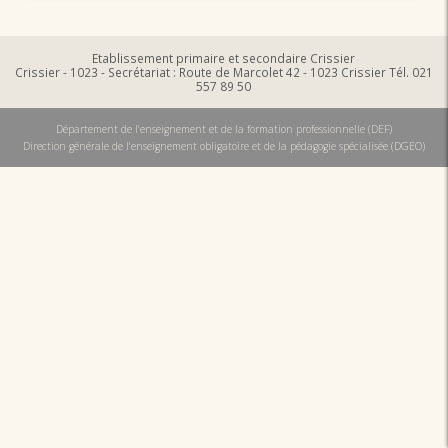
Etablissement primaire et secondaire Crissier
Crissier - 1023 - Secrétariat : Route de Marcolet 42 - 1023 Crissier Tél. 021
557 89 50
Département de l'enseignement et de la formation professionnelle (DEF)
Direction générale de l'enseignement obligatoire et de la pédagogie spécialisée (DGEO)